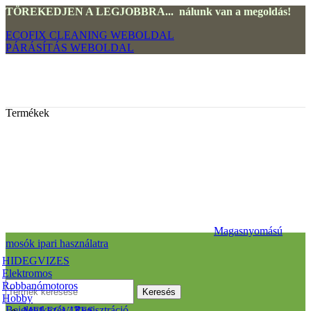
TÖREKEDJEN A LEGJOBBRA... nálunk van a megoldás!
ECOFIX CLEANING WEBOLDAL
PÁRÁSÍTÁS WEBOLDAL
Termékek
Magasnyomású
mosók ipari használatra
HIDEGVIZES
Elektromos
Robbanómotoros
Keresés
Hobby
Bejelentkezés / Regisztráció
MELEGVIZES