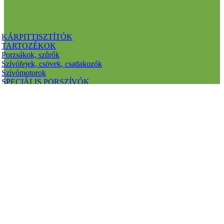
KÁRPITTISZTÍTÓK
TARTOZÉKOK
Porzsákok, szűrők
Szívófejek, csövek, csatlakozók
Szívómotorok
SPECIÁLIS PORSZÍVÓK
SZÁRAZ PORSZÍVÓK
Katalógusok letöltése:
Porszívó katalógus 2023 április