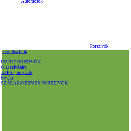
Autómosók
Porszívók,
kárpittisztítók
IPARI PORSZÍVÓK
Olaj szívására
ATEX porszívók
Egyéb
SZÁRAZ-NEDVES PORSZÍVÓK