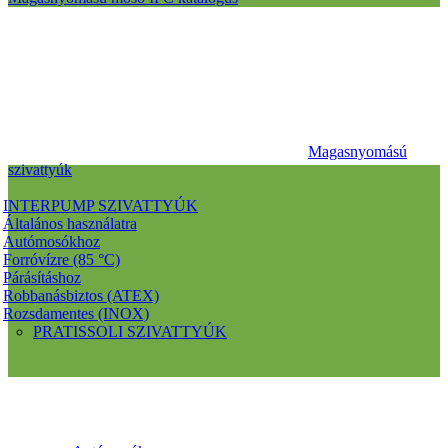
Magasnyomású
szivattyúk
INTERPUMP SZIVATTYÚK
Általános használatra
Autómosókhoz
Forróvízre (85 °C)
Párásításhoz
Robbanásbiztos (ATEX)
Rozsdamentes (INOX)
PRATISSOLI SZIVATTYÚK