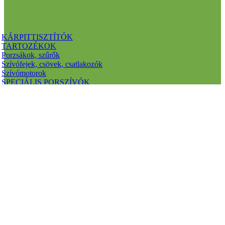
KÁRPITTISZTÍTÓK
TARTOZÉKOK
Porzsákok, szűrők
Szívófejek, csövek, csatlakozók
Szívómotorok
SPECIÁLIS PORSZÍVÓK
SZÁRAZ PORSZÍVÓK
Katalógusok letöltése:
Porszívó katalógus 2023 április