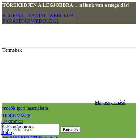
TÖREKEDJEN A LEGJOBBRA... nálunk van a megoldás!
ECOFIX CLEANING WEBOLDAL
PÁRÁSÍTÁS WEBOLDAL
Termékek
Magasnyomású
mosók ipari használatra
HIDEGVIZES
Elektromos
Robbanómotoros
Keresés
Hobby
Bejelentkezés / Regisztráció
MELEGVIZES