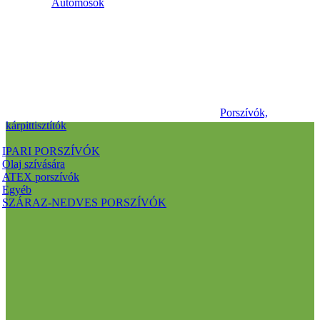
Autómosók
Porszívók,
kárpittisztítók
IPARI PORSZÍVÓK
Olaj szívására
ATEX porszívók
Egyéb
SZÁRAZ-NEDVES PORSZÍVÓK