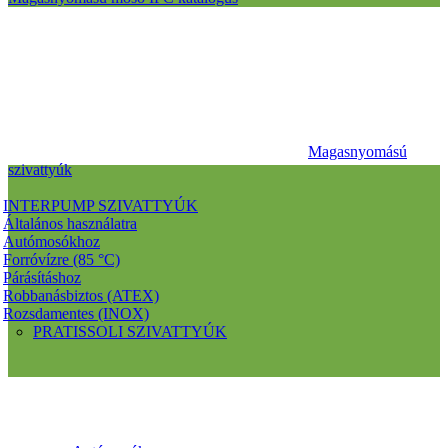
Magasnyomású
szivattyúk
INTERPUMP SZIVATTYÚK
Általános használatra
Autómosókhoz
Forróvízre (85 °C)
Párásításhoz
Robbanásbiztos (ATEX)
Rozsdamentes (INOX)
PRATISSOLI SZIVATTYÚK