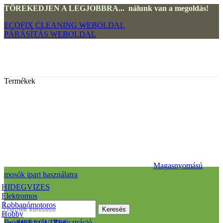
TÖREKEDJEN A LEGJOBBRA... nálunk van a megoldás!
ECOFIX CLEANING WEBOLDAL
PÁRÁSÍTÁS WEBOLDAL
Termékek
Magasnyomású
mosók ipari használatra
HIDEGVIZES
Elektromos
Robbanómotoros
Keresés
Hobby
Bejelentkezés / Regisztráció
MELEGVIZES