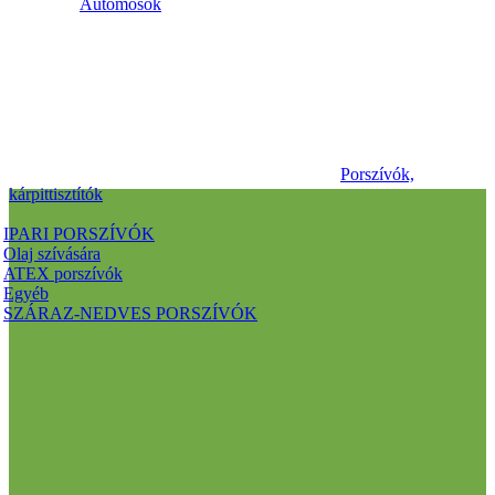
Autómosók
Porszívók,
kárpittisztítók
IPARI PORSZÍVÓK
Olaj szívására
ATEX porszívók
Egyéb
SZÁRAZ-NEDVES PORSZÍVÓK