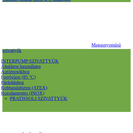
Magasnyomású
szivattyúk
INTERPUMP SZIVATTYÚK
Általános használatra
Autómosókhoz
Forróvízre (85 °C)
Párásításhoz
Robbanásbiztos (ATEX)
Rozsdamentes (INOX)
PRATISSOLI SZIVATTYÚK