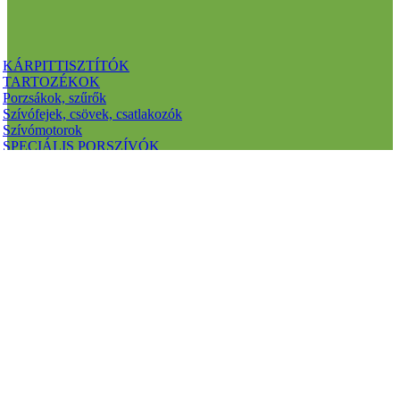
KÁRPITTISZTÍTÓK
TARTOZÉKOK
Porzsákok, szűrők
Szívófejek, csövek, csatlakozók
Szívómotorok
SPECIÁLIS PORSZÍVÓK
SZÁRAZ PORSZÍVÓK
Katalógusok letöltése:
Porszívó katalógus 2023 április